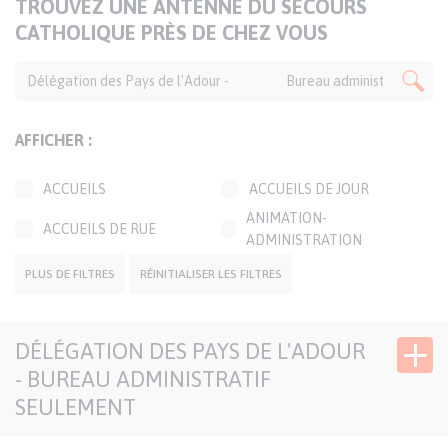
TITRE
TROUVEZ UNE ANTENNE DU SECOURS
DE
CATHOLIQUE PRÈS DE CHEZ VOUS
LA
CARTE
AFFICHER :
ACCUEILS
ACCUEILS DE JOUR
ANIMATION-
ACCUEILS DE RUE
ADMINISTRATION
BOUTIQUES SOLIDAIRES
CAFÉS SOLIDAIRES
PLUS DE FILTRES
RÉINITIALISER LES FILTRES
ÉPICERIES SOLIDAIRES
JARDINS SOLIDAIRES
DÉLÉGATION DES PAYS DE L'ADOUR
GROUPES CONVIVIAUX
PERMANENCES LOCALES
- BUREAU ADMINISTRATIF
TRANSPORTS
SIÈGE DÉLÉGATION
SOLIDAIRES
SEULEMENT