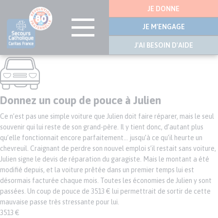
Menu
JE DONNE
latérale
JE M'ENGAGE
J'AI BESOIN D'AIDE
Aller
au
contenu
principal
Donnez un coup de pouce à Julien
Ce n’est pas une simple voiture que Julien doit faire réparer, mais le seul
souvenir qui lui reste de son grand-père. Il y tient donc, d’autant plus
qu’elle fonctionnait encore parfaitement… jusqu’à ce qu’il heurte un
chevreuil. Craignant de perdre son nouvel emploi s’il restait sans voiture,
Julien signe le devis de réparation du garagiste. Mais le montant a été
modifié depuis, et la voiture prêtée dans un premier temps lui est
désormais facturée chaque mois. Toutes les économies de Julien y sont
passées. Un coup de pouce de 3513 € lui permettrait de sortir de cette
mauvaise passe très stressante pour lui.
3513 €