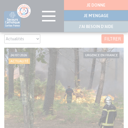
Menu
JE DONNE
latérale
JE M'ENGAGE
J'AI BESOIN D'AIDE
Aller
FILTRER
au
contenu
principal
24/07/2026
URGENCE EN FRANCE
ACTUALITÉ