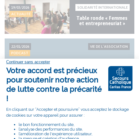
19/03/2026
SOLIDARITÉ INTERNATIONALE
ACTUALITÉ
Table ronde « Femmes
et entrepreneuriat »
22/01/2026
VIE DE L’ASSOCIATION
PODCAST
30 ans de regard sur la pauvreté - Table ronde à Pau
le 21 novembre 2025
22/01/2026
VIE DE L’ASSOCIATION
ACTUALITÉ
30 ans de regard sur la
pauvreté
04/08/2025
LIEN SOCIAL
ACTUALITÉ