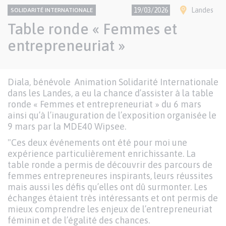
CONTENU
Thème
Ville(s)
19/03/2026
Landes
SOLIDARITÉ INTERNATIONALE
NATIONAL
Table ronde « Femmes et
entrepreneuriat »
Texte
Diala, bénévole Animation Solidarité Internationale
Paragraphes
dans les Landes, a eu la chance d’assister à la table
de
ronde « Femmes et entrepreneuriat » du 6 mars
contenu
ainsi qu’à l’inauguration de l’exposition organisée le
9 mars par la MDE40 Wipsee.
"Ces deux événements ont été pour moi une
expérience particulièrement enrichissante. La
table ronde a permis de découvrir des parcours de
femmes entrepreneures inspirants, leurs réussites
mais aussi les défis qu’elles ont dû surmonter. Les
échanges étaient très intéressants et ont permis de
mieux comprendre les enjeux de l’entrepreneuriat
féminin et de l’égalité des chances.